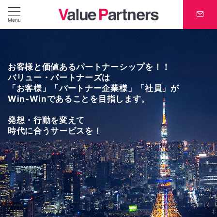
Menu
アフィリエイト広告の事なら
運用経験豊富なバリュー・パートナーズが
お客様と価値あるパートナーシップを！！
相談お受けします。
バリュー・パートナーズは
「お客様」「パートナー企業様」「社員」が
バリュー・パートナーズは、アフィリエイト、リスティング、ソーシ
ャルメディア、各種広告、 PR支援・サイト制作・システム開発支援
Win-Winであることを目指します。
を提供するインターネット広告代理店です。
発想・行動を変えて
アフィリエイト相談お申込み
時代に合うサービスを！
TEL:03-3544-5880